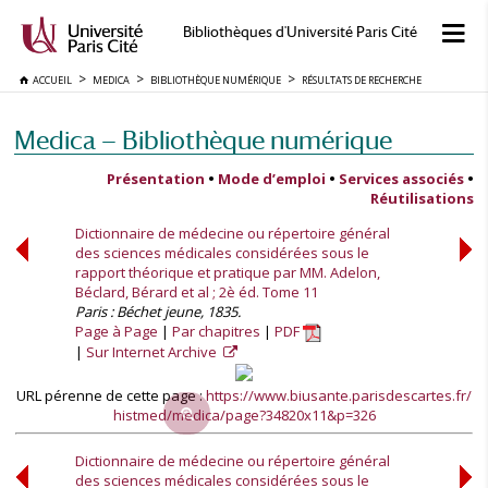
Bibliothèques d'Université Paris Cité
ACCUEIL
MEDICA
BIBLIOTHÈQUE NUMÉRIQUE
RÉSULTATS DE RECHERCHE
Medica — Bibliothèque numérique
Présentation
•
Mode d’emploi
•
Services associés
•
Réutilisations
Dictionnaire de médecine ou répertoire général
des sciences médicales considérées sous le
rapport théorique et pratique par MM. Adelon,
Béclard, Bérard et al ; 2è éd. Tome 11
Paris : Béchet jeune, 1835.
Page à Page
Par chapitres
PDF
Sur Internet Archive
URL pérenne de cette page :
https://www.biusante.parisdescartes.fr/
histmed/medica/page?34820x11&p=326
Dictionnaire de médecine ou répertoire général
des sciences médicales considérées sous le