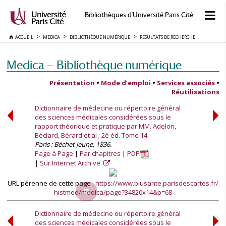
Bibliothèques d'Université Paris Cité
ACCUEIL
MEDICA
BIBLIOTHÈQUE NUMÉRIQUE
RÉSULTATS DE RECHERCHE
Medica — Bibliothèque numérique
Présentation
•
Mode d’emploi
•
Services associés
•
Réutilisations
Dictionnaire de médecine ou répertoire général
des sciences médicales considérées sous le
rapport théorique et pratique par MM. Adelon,
Béclard, Bérard et al ; 2è éd. Tome 14
Paris : Béchet jeune, 1836.
Page à Page
Par chapitres
PDF
Sur Internet Archive
URL pérenne de cette page :
https://www.biusante.parisdescartes.fr/
histmed/medica/page?34820x14&p=68
Dictionnaire de médecine ou répertoire général
des sciences médicales considérées sous le