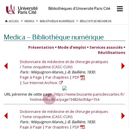
Bibliothèques d'Université Paris Cité
ACCUEIL
MEDICA
BIBLIOTHÈQUE NUMÉRIQUE
RÉSULTATS DE RECHERCHE
Medica — Bibliothèque numérique
Présentation
•
Mode d’emploi
•
Services associés
•
Réutilisations
Dictionnaire de médecine et de chirurgie pratiques
/ Tome cinquième (CASC-CUIV)
Paris : Méquignon-Marvis, J.-B. Baillière, 1830.
Page à Page
Par chapitres
PDF
Sur Internet Archive
URL pérenne de cette page :
https://www.biusante.parisdescartes.fr/
histmed/medica/page?34826x05&p=154
Dictionnaire de médecine et de chirurgie pratiques
/ Tome cinquième (CASC-CUIV)
Paris : Méquignon-Marvis, J.-B. Baillière, 1830.
Page à Page
Par chapitres
PDF