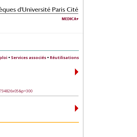
èques d'Université Paris Cité
MEDICA
ploi
•
Services associés
•
Réutilisations
e?34826x05&p=300