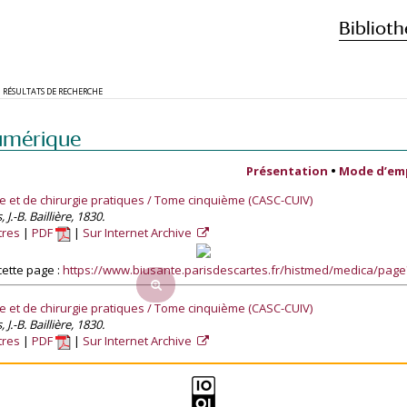
Biblioth
RÉSULTATS DE RECHERCHE
umérique
Présentation
•
Mode d’em
e et de chirurgie pratiques / Tome cinquième (CASC-CUIV)
.-B. Baillière, 1830.
tres
PDF
Sur Internet Archive
ette page :
https://www.biusante.parisdescartes.fr/histmed/medica/pag
e et de chirurgie pratiques / Tome cinquième (CASC-CUIV)
.-B. Baillière, 1830.
tres
PDF
Sur Internet Archive