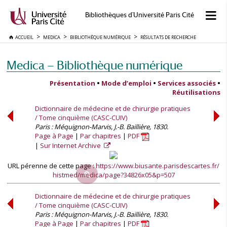
Bibliothèques d'Université Paris Cité
ACCUEIL
MEDICA
BIBLIOTHÈQUE NUMÉRIQUE
RÉSULTATS DE RECHERCHE
Medica — Bibliothèque numérique
Présentation
•
Mode d’emploi
•
Services associés
•
Réutilisations
Dictionnaire de médecine et de chirurgie pratiques
/ Tome cinquième (CASC-CUIV)
Paris : Méquignon-Marvis, J.-B. Baillière, 1830.
Page à Page
Par chapitres
PDF
Sur Internet Archive
URL pérenne de cette page :
https://www.biusante.parisdescartes.fr/
histmed/medica/page?34826x05&p=507
Dictionnaire de médecine et de chirurgie pratiques
/ Tome cinquième (CASC-CUIV)
Paris : Méquignon-Marvis, J.-B. Baillière, 1830.
Page à Page
Par chapitres
PDF