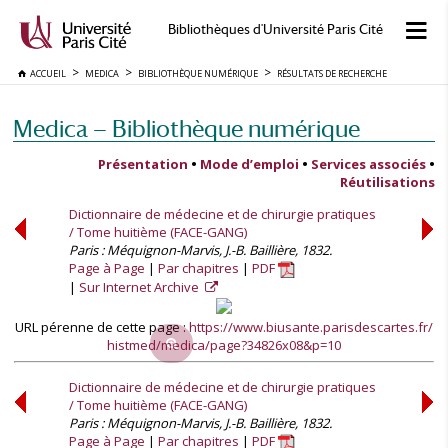
Bibliothèques d'Université Paris Cité
ACCUEIL
MEDICA
BIBLIOTHÈQUE NUMÉRIQUE
RÉSULTATS DE RECHERCHE
Medica — Bibliothèque numérique
Présentation
•
Mode d’emploi
•
Services associés
•
Réutilisations
Dictionnaire de médecine et de chirurgie pratiques
/ Tome huitième (FACE-GANG)
Paris : Méquignon-Marvis, J.-B. Baillière, 1832.
Page à Page
Par chapitres
PDF
Sur Internet Archive
URL pérenne de cette page :
https://www.biusante.parisdescartes.fr/
histmed/medica/page?34826x08&p=10
Dictionnaire de médecine et de chirurgie pratiques
/ Tome huitième (FACE-GANG)
Paris : Méquignon-Marvis, J.-B. Baillière, 1832.
Page à Page
Par chapitres
PDF