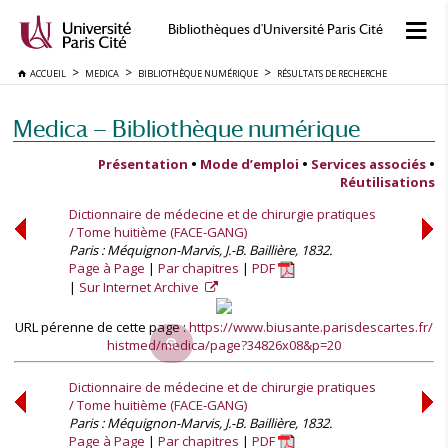
Bibliothèques d'Université Paris Cité
ACCUEIL
MEDICA
BIBLIOTHÈQUE NUMÉRIQUE
RÉSULTATS DE RECHERCHE
Medica — Bibliothèque numérique
Présentation
•
Mode d’emploi
•
Services associés
•
Réutilisations
Dictionnaire de médecine et de chirurgie pratiques
/ Tome huitième (FACE-GANG)
Paris : Méquignon-Marvis, J.-B. Baillière, 1832.
Page à Page
Par chapitres
PDF
Sur Internet Archive
URL pérenne de cette page :
https://www.biusante.parisdescartes.fr/
histmed/medica/page?34826x08&p=20
Dictionnaire de médecine et de chirurgie pratiques
/ Tome huitième (FACE-GANG)
Paris : Méquignon-Marvis, J.-B. Baillière, 1832.
Page à Page
Par chapitres
PDF