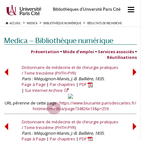
Bibliothèques d'Université Paris Cité
ACCUEIL
MEDICA
BIBLIOTHÈQUE NUMÉRIQUE
RÉSULTATS DE RECHERCHE
Medica — Bibliothèque numérique
Présentation
•
Mode d’emploi
•
Services associés
•
Réutilisations
Dictionnaire de médecine et de chirurgie pratiques
/ Tome treizième (PHTH-PYR)
Paris : Méquignon-Marvis, J.-B. Baillière, 1835.
Page à Page
Par chapitres
PDF
Sur Internet Archive
URL pérenne de cette page :
https://www.biusante.parisdescartes.fr/
histmed/medica/page?34826x13&p=259
Dictionnaire de médecine et de chirurgie pratiques
/ Tome treizième (PHTH-PYR)
Paris : Méquignon-Marvis, J.-B. Baillière, 1835.
Page à Page
Par chapitres
PDF