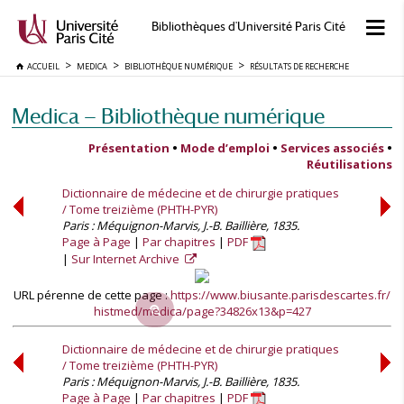
Bibliothèques d'Université Paris Cité
ACCUEIL
MEDICA
BIBLIOTHÈQUE NUMÉRIQUE
RÉSULTATS DE RECHERCHE
Medica — Bibliothèque numérique
Présentation
•
Mode d’emploi
•
Services associés
•
Réutilisations
Dictionnaire de médecine et de chirurgie pratiques
/ Tome treizième (PHTH-PYR)
Paris : Méquignon-Marvis, J.-B. Baillière, 1835.
Page à Page
Par chapitres
PDF
Sur Internet Archive
URL pérenne de cette page :
https://www.biusante.parisdescartes.fr/
histmed/medica/page?34826x13&p=427
Dictionnaire de médecine et de chirurgie pratiques
/ Tome treizième (PHTH-PYR)
Paris : Méquignon-Marvis, J.-B. Baillière, 1835.
Page à Page
Par chapitres
PDF