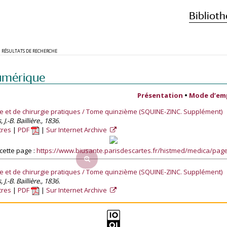
Biblioth
RÉSULTATS DE RECHERCHE
umérique
Présentation
•
Mode d’em
e et de chirurgie pratiques / Tome quinzième (SQUINE-ZINC. Supplément)
.-B. Baillière., 1836.
tres
PDF
Sur Internet Archive
cette page :
https://www.biusante.parisdescartes.fr/histmed/medica/pa
e et de chirurgie pratiques / Tome quinzième (SQUINE-ZINC. Supplément)
.-B. Baillière., 1836.
tres
PDF
Sur Internet Archive