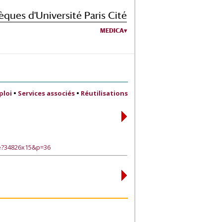
èques d'Université Paris Cité
MEDICA
ploi
•
Services associés
•
Réutilisations
ge?34826x15&p=36