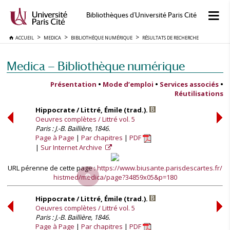
Bibliothèques d'Université Paris Cité
ACCUEIL
MEDICA
BIBLIOTHÈQUE NUMÉRIQUE
RÉSULTATS DE RECHERCHE
Medica — Bibliothèque numérique
Présentation
•
Mode d’emploi
•
Services associés
•
Réutilisations
Hippocrate / Littré, Émile (trad.).
Oeuvres complètes / Littré vol. 5
Paris : J.-B. Baillière, 1846.
Page à Page
Par chapitres
PDF
Sur Internet Archive
URL pérenne de cette page :
https://www.biusante.parisdescartes.fr/
histmed/medica/page?34859x05&p=180
Hippocrate / Littré, Émile (trad.).
Oeuvres complètes / Littré vol. 5
Paris : J.-B. Baillière, 1846.
Page à Page
Par chapitres
PDF