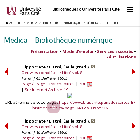
Bibliothèques d'Université Paris Cité
ACCUEIL
MEDICA
BIBLIOTHÈQUE NUMÉRIQUE
RÉSULTATS DE RECHERCHE
Medica — Bibliothèque numérique
Présentation
•
Mode d’emploi
•
Services associés
•
Réutilisations
Hippocrate / Littré, Émile (trad.).
Oeuvres complètes / Littré vol. 8
Paris : J.-B. Baillière, 1853.
Page à Page
Par chapitres
PDF
Sur Internet Archive
URL pérenne de cette page :
https://www.biusante.parisdescartes.fr/
histmed/medica/page?34859x08&p=216
Hippocrate / Littré, Émile (trad.).
Oeuvres complètes / Littré vol. 8
Paris : J.-B. Baillière, 1853.
Page à Page
Par chapitres
PDF