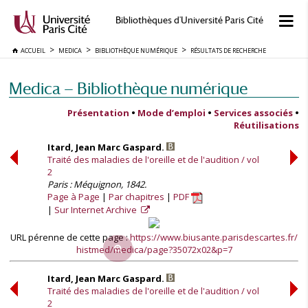
Bibliothèques d'Université Paris Cité
ACCUEIL
MEDICA
BIBLIOTHÈQUE NUMÉRIQUE
RÉSULTATS DE RECHERCHE
Medica — Bibliothèque numérique
Présentation
•
Mode d’emploi
•
Services associés
•
Réutilisations
Itard, Jean Marc Gaspard.
Traité des maladies de l'oreille et de l'audition / vol
2
Paris : Méquignon, 1842.
Page à Page
Par chapitres
PDF
Sur Internet Archive
URL pérenne de cette page :
https://www.biusante.parisdescartes.fr/
histmed/medica/page?35072x02&p=7
Itard, Jean Marc Gaspard.
Traité des maladies de l'oreille et de l'audition / vol
2