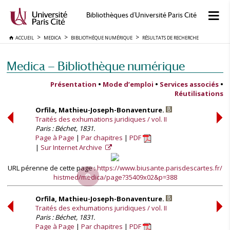
Bibliothèques d'Université Paris Cité
ACCUEIL
MEDICA
BIBLIOTHÈQUE NUMÉRIQUE
RÉSULTATS DE RECHERCHE
Medica — Bibliothèque numérique
Présentation
•
Mode d’emploi
•
Services associés
•
Réutilisations
Orfila, Mathieu-Joseph-Bonaventure.
Traités des exhumations juridiques / vol. II
Paris : Béchet, 1831.
Page à Page
Par chapitres
PDF
Sur Internet Archive
URL pérenne de cette page :
https://www.biusante.parisdescartes.fr/
histmed/medica/page?35409x02&p=388
Orfila, Mathieu-Joseph-Bonaventure.
Traités des exhumations juridiques / vol. II
Paris : Béchet, 1831.
Page à Page
Par chapitres
PDF