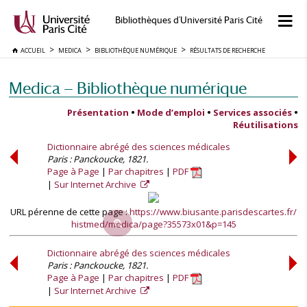
Bibliothèques d'Université Paris Cité
ACCUEIL
MEDICA
BIBLIOTHÈQUE NUMÉRIQUE
RÉSULTATS DE RECHERCHE
Medica — Bibliothèque numérique
Présentation
•
Mode d’emploi
•
Services associés
•
Réutilisations
Dictionnaire abrégé des sciences médicales
Paris : Panckoucke, 1821.
Page à Page
Par chapitres
PDF
Sur Internet Archive
URL pérenne de cette page :
https://www.biusante.parisdescartes.fr/
histmed/medica/page?35573x01&p=145
Dictionnaire abrégé des sciences médicales
Paris : Panckoucke, 1821.
Page à Page
Par chapitres
PDF
Sur Internet Archive