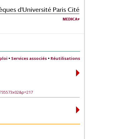
èques d'Université Paris Cité
MEDICA
ploi
•
Services associés
•
Réutilisations
e?35573x02&p=217