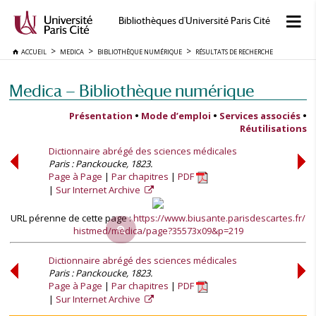
Bibliothèques d'Université Paris Cité
ACCUEIL
MEDICA
BIBLIOTHÈQUE NUMÉRIQUE
RÉSULTATS DE RECHERCHE
Medica — Bibliothèque numérique
Présentation
•
Mode d’emploi
•
Services associés
•
Réutilisations
Dictionnaire abrégé des sciences médicales
Paris : Panckoucke, 1823.
Page à Page
Par chapitres
PDF
Sur Internet Archive
URL pérenne de cette page :
https://www.biusante.parisdescartes.fr/
histmed/medica/page?35573x09&p=219
Dictionnaire abrégé des sciences médicales
Paris : Panckoucke, 1823.
Page à Page
Par chapitres
PDF
Sur Internet Archive