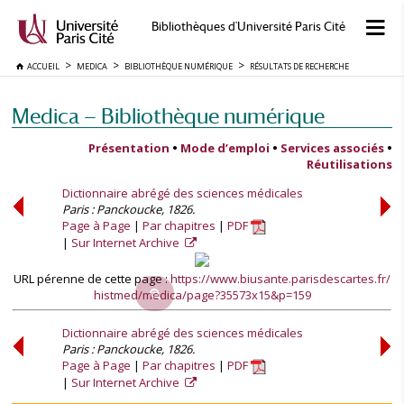
Bibliothèques d'Université Paris Cité
ACCUEIL
MEDICA
BIBLIOTHÈQUE NUMÉRIQUE
RÉSULTATS DE RECHERCHE
Medica — Bibliothèque numérique
Présentation
•
Mode d’emploi
•
Services associés
•
Réutilisations
Dictionnaire abrégé des sciences médicales
Paris : Panckoucke, 1826.
Page à Page
Par chapitres
PDF
Sur Internet Archive
URL pérenne de cette page :
https://www.biusante.parisdescartes.fr/
histmed/medica/page?35573x15&p=159
Dictionnaire abrégé des sciences médicales
Paris : Panckoucke, 1826.
Page à Page
Par chapitres
PDF
Sur Internet Archive