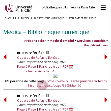
Bibliothèques d'Université Paris Cité
ACCUEIL
MEDICA
BIBLIOTHÈQUE NUMÉRIQUE
RÉSULTATS DE RECHERCHE
Medica — Bibliothèque numérique
Présentation
•
Mode d’emploi
•
Services associés
•
Réutilisations
RUFUS D' ÉPHÈSE.
Oeuvres de Rufus d'Éphèse
Paris : Imprimerie nationale, 1879.
Page à Page
Par chapitres
PDF
Sur Internet Archive
URL pérenne de cette page :
https://www.biusante.parisdescartes.fr/
histmed/medica/page?36058&p=701
RUFUS D' ÉPHÈSE.
Oeuvres de Rufus d'Éphèse
Paris : Imprimerie nationale, 1879.
Page à Page
Par chapitres
PDF