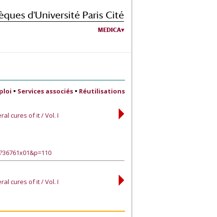
èques d'Université Paris Cité
MEDICA
ploi
•
Services associés
•
Réutilisations
 cures of it / Vol. I
e?36761x01&p=110
 cures of it / Vol. I