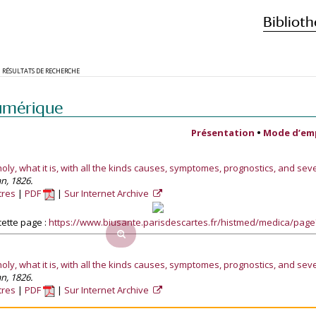
Biblioth
RÉSULTATS DE RECHERCHE
umérique
Présentation
•
Mode d’em
, what it is, with all the kinds causes, symptomes, prognostics, and several
n, 1826.
tres
PDF
Sur Internet Archive
ette page :
https://www.biusante.parisdescartes.fr/histmed/medica/pag
, what it is, with all the kinds causes, symptomes, prognostics, and several
n, 1826.
tres
PDF
Sur Internet Archive