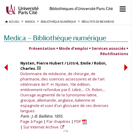
Bibliothèques d'Université Paris Cité
ACCUEIL
MEDICA
BIBLIOTHÈQUE NUMÉRIQUE
RÉSULTATS DE RECHERCHE
Medica — Bibliothèque numérique
Présentation
•
Mode d’emploi
•
Services associés
•
Réutilisations
Nysten, Pierre Hubert / Littré, Emile / Robin,
Charles.
Dictionnaire de médecine, de chirurgie, de
pharmacie, des sciences accessoires et de l'art
vétérinaire de P.-H. Nysten, 10e édition,
entièrement refondue par É. Littré,... Ch. Robin,...
Ouvrage augmenté de la Synonymie latine,
grecque, allemande, anglaise, italienne et
espagnole et suivi d'un glossaire de ces diverses
langues
Paris : J.-B. Baillière, 1855.
Page à Page
Par chapitres
PDF
Sur Internet Archive