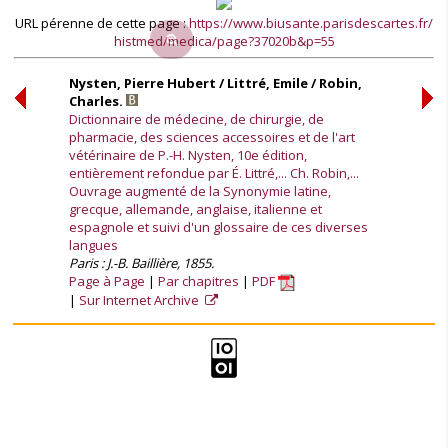
URL pérenne de cette page :
https://www.biusante.parisdescartes.fr/
histmed/medica/page?37020b&p=55
Nysten, Pierre Hubert / Littré, Emile / Robin,
Charles.
Dictionnaire de médecine, de chirurgie, de
pharmacie, des sciences accessoires et de l'art
vétérinaire de P.-H. Nysten, 10e édition,
entièrement refondue par É. Littré,... Ch. Robin,...
Ouvrage augmenté de la Synonymie latine,
grecque, allemande, anglaise, italienne et
espagnole et suivi d'un glossaire de ces diverses
langues
Paris : J.-B. Baillière, 1855.
Page à Page
Par chapitres
PDF
Sur Internet Archive