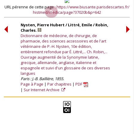
URL pérenne de cette page :
https://www.biusante.parisdescartes.fr/
histmed/medica/page?37020b&p=642
Nysten, Pierre Hubert / Littré, Emile / Robin,
Charles.
Dictionnaire de médecine, de chirurgie, de
pharmacie, des sciences accessoires et de l'art
vétérinaire de P.-H. Nysten, 10e édition,
entièrement refondue par É. Littré,... Ch. Robin,...
Ouvrage augmenté de la Synonymie latine,
grecque, allemande, anglaise, italienne et
espagnole et suivi d'un glossaire de ces diverses
langues
Paris : J.-B. Baillière, 1855.
Page à Page
Par chapitres
PDF
Sur Internet Archive