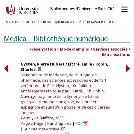
Bibliothèques d'Université Paris Cité
ACCUEIL
MEDICA
BIBLIOTHÈQUE NUMÉRIQUE
RÉSULTATS DE RECHERCHE
Medica — Bibliothèque numérique
Présentation
•
Mode d’emploi
•
Services associés
•
Réutilisations
Nysten, Pierre Hubert / Littré, Emile / Robin,
Charles.
Dictionnaire de médecine, de chirurgie, de
pharmacie, des sciences accessoires et de l'art
vétérinaire de P.-H. Nysten, 10e édition,
entièrement refondue par É. Littré,... Ch. Robin,...
Ouvrage augmenté de la Synonymie latine,
grecque, allemande, anglaise, italienne et
espagnole et suivi d'un glossaire de ces diverses
langues
Paris : J.-B. Baillière, 1855.
Page à Page
Par chapitres
PDF
Sur Internet Archive