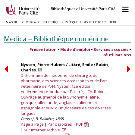
Bibliothèques d'Université Paris Cité
ACCUEIL
MEDICA
BIBLIOTHÈQUE NUMÉRIQUE
RÉSULTATS DE RECHERCHE
Medica — Bibliothèque numérique
Présentation
•
Mode d’emploi
•
Services associés
•
Réutilisations
Nysten, Pierre Hubert / Littré, Emile / Robin,
Charles.
Dictionnaire de médecine, de chirurgie, de
pharmacie, des sciences accessoires et de l'art
vétérinaire de P.-H. Nysten, 12e édition,
entièrement refondue par É. Littré,... Ch. Robin,...
Ouvrage augmenté de la Synonymie latine,
grecque, allemande, anglaise, italienne et
espagnole et suivi d'un glossaire de ces diverses
langues
Paris : J.-B. Baillière, 1865.
Page à Page
Par chapitres
PDF
Sur Internet Archive