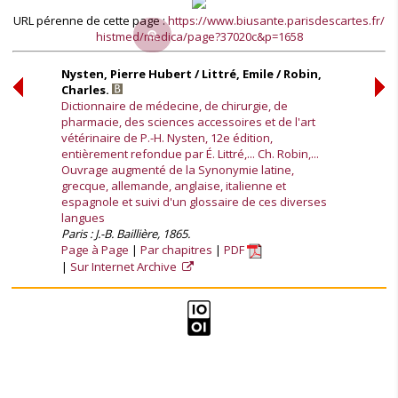
URL pérenne de cette page :
https://www.biusante.parisdescartes.fr/
histmed/medica/page?37020c&p=1658
Nysten, Pierre Hubert / Littré, Emile / Robin,
Charles.
Dictionnaire de médecine, de chirurgie, de
pharmacie, des sciences accessoires et de l'art
vétérinaire de P.-H. Nysten, 12e édition,
entièrement refondue par É. Littré,... Ch. Robin,...
Ouvrage augmenté de la Synonymie latine,
grecque, allemande, anglaise, italienne et
espagnole et suivi d'un glossaire de ces diverses
langues
Paris : J.-B. Baillière, 1865.
Page à Page
Par chapitres
PDF
Sur Internet Archive