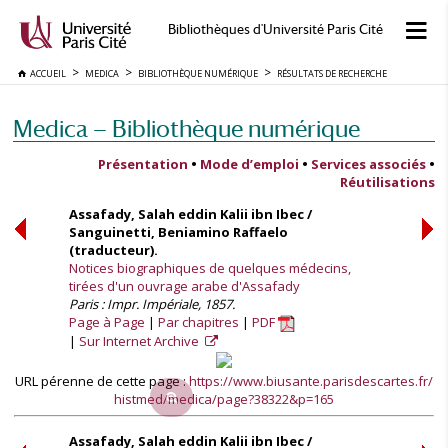
Bibliothèques d'Université Paris Cité
ACCUEIL
MEDICA
BIBLIOTHÈQUE NUMÉRIQUE
RÉSULTATS DE RECHERCHE
Medica — Bibliothèque numérique
Présentation
•
Mode d’emploi
•
Services associés
•
Réutilisations
Assafady, Salah eddin Kalii ibn Ibec /
Sanguinetti, Beniamino Raffaelo
(traducteur).
Notices biographiques de quelques médecins,
tirées d'un ouvrage arabe d'Assafady
Paris : Impr. Impériale, 1857.
Page à Page
Par chapitres
PDF
Sur Internet Archive
URL pérenne de cette page :
https://www.biusante.parisdescartes.fr/
histmed/medica/page?38322&p=165
Assafady, Salah eddin Kalii ibn Ibec /