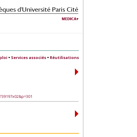
èques d'Université Paris Cité
MEDICA
ploi
•
Services associés
•
Réutilisations
e?39197x02&p=301