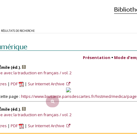
Biblioth
RÉSULTATS DE RECHERCHE
umérique
Présentation
•
Mode d’em
 Émile (éd.).
ne avec la traduction en français / vol. 2
tres
PDF
Sur Internet Archive
ette page :
https://www.biusante.parisdescartes.fr/histmed/medica/pag
 Émile (éd.).
ne avec la traduction en français / vol. 2
tres
PDF
Sur Internet Archive