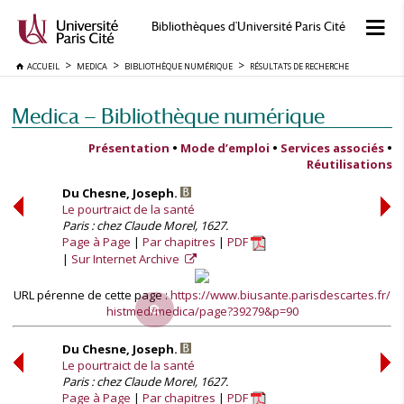
Bibliothèques d'Université Paris Cité
ACCUEIL
MEDICA
BIBLIOTHÈQUE NUMÉRIQUE
RÉSULTATS DE RECHERCHE
Medica — Bibliothèque numérique
Présentation
•
Mode d’emploi
•
Services associés
•
Réutilisations
Du Chesne, Joseph.
Le pourtraict de la santé
Paris : chez Claude Morel, 1627.
Page à Page
Par chapitres
PDF
Sur Internet Archive
URL pérenne de cette page :
https://www.biusante.parisdescartes.fr/
histmed/medica/page?39279&p=90
Du Chesne, Joseph.
Le pourtraict de la santé
Paris : chez Claude Morel, 1627.
Page à Page
Par chapitres
PDF