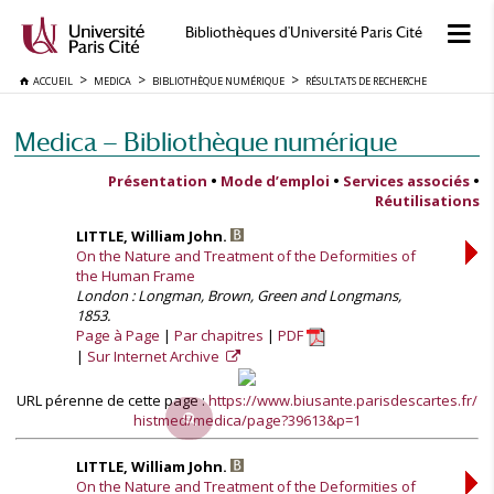
Bibliothèques d'Université Paris Cité
ACCUEIL
MEDICA
BIBLIOTHÈQUE NUMÉRIQUE
RÉSULTATS DE RECHERCHE
Medica — Bibliothèque numérique
Présentation
•
Mode d’emploi
•
Services associés
•
Réutilisations
LITTLE, William John.
On the Nature and Treatment of the Deformities of
the Human Frame
London : Longman, Brown, Green and Longmans,
1853.
Page à Page
Par chapitres
PDF
Sur Internet Archive
URL pérenne de cette page :
https://www.biusante.parisdescartes.fr/
histmed/medica/page?39613&p=1
LITTLE, William John.
On the Nature and Treatment of the Deformities of