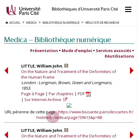
Bibliothèques d'Université Paris Cité
ACCUEIL
MEDICA
BIBLIOTHÈQUE NUMÉRIQUE
RÉSULTATS DE RECHERCHE
Medica — Bibliothèque numérique
Présentation
•
Mode d’emploi
•
Services associés
•
Réutilisations
LITTLE, William John.
On the Nature and Treatment of the Deformities of
the Human Frame
London : Longman, Brown, Green and Longmans,
1853.
Page à Page
Par chapitres
PDF
Sur Internet Archive
URL pérenne de cette page :
https://www.biusante.parisdescartes.fr/
histmed/medica/page?39613&p=88
LITTLE, William John.
On the Nature and Treatment of the Deformities of