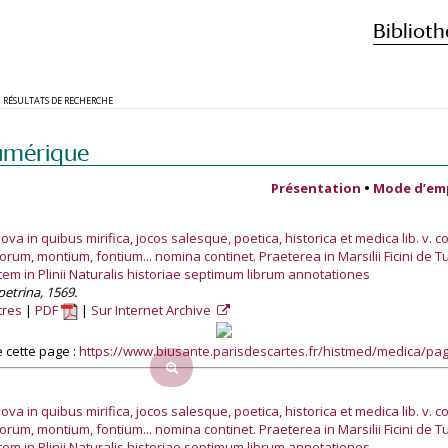
Biblioth
RÉSULTATS DE RECHERCHE
umérique
Présentation
•
Mode d’em
nova in quibus mirifica, jocos salesque, poetica, historica et medica lib. v. c
m, montium, fontium... nomina continet. Praeterea in Marsilii Ficini de
Item in Plinii Naturalis historiae septimum librum annotationes
cpetrina, 1569.
tres
PDF
Sur Internet Archive
 cette page :
https://www.biusante.parisdescartes.fr/histmed/medica/p
nova in quibus mirifica, jocos salesque, poetica, historica et medica lib. v. c
m, montium, fontium... nomina continet. Praeterea in Marsilii Ficini de
Item in Plinii Naturalis historiae septimum librum annotationes