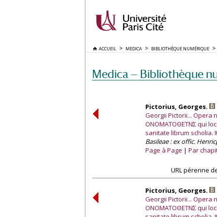
ACCUEIL
MEDICA
BIBLIOTHÈQUE NUMÉRIQUE
Medica — Bibliothèque n
Pictorius, Georges.
Georgii Pictorii... Opera 
ΟΝΟΜΑΤΟΘΕΤΝΣ qui locoru
sanitate librum scholia. 
Basileae : ex offic. Henri
Page à Page
Par chapi
URL pérenne de
Pictorius, Georges.
Georgii Pictorii... Opera 
ΟΝΟΜΑΤΟΘΕΤΝΣ qui locoru
sanitate librum scholia. 