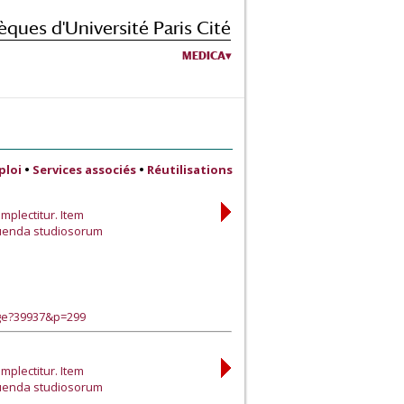
èques d'Université Paris Cité
MEDICA
ploi
•
Services associés
•
Réutilisations
omplectitur. Item
 Tuenda studiosorum
age?39937&p=299
omplectitur. Item
 Tuenda studiosorum