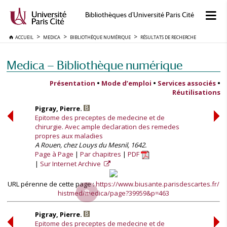
Bibliothèques d'Université Paris Cité
ACCUEIL
MEDICA
BIBLIOTHÈQUE NUMÉRIQUE
RÉSULTATS DE RECHERCHE
Medica — Bibliothèque numérique
Présentation
•
Mode d’emploi
•
Services associés
•
Réutilisations
Pigray, Pierre.
Epitome des preceptes de medecine et de
chirurgie. Avec ample declaration des remedes
propres aux maladies
A Rouen, chez Louys du Mesnil, 1642.
Page à Page
Par chapitres
PDF
Sur Internet Archive
URL pérenne de cette page :
https://www.biusante.parisdescartes.fr/
histmed/medica/page?39959&p=463
Pigray, Pierre.
Epitome des preceptes de medecine et de