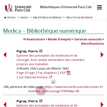
Bibliothèques d'Université Paris Cité
ACCUEIL
MEDICA
BIBLIOTHÈQUE NUMÉRIQUE
RÉSULTATS DE RECHERCHE
Medica — Bibliothèque numérique
Présentation
•
Mode d’emploi
•
Services associés
•
Réutilisations
Pigray, Pierre.
Epitome des preceptes de medecine et de
chirurgie. Avec ample declaration des remedes
propres aux maladies
A Rouen, chez Louys du Mesnil, 1642.
Page à Page
Par chapitres
PDF
Sur Internet Archive
URL pérenne de cette page :
https://www.biusante.parisdescartes.fr/
histmed/medica/page?39959&p=68
Pigray, Pierre.
Epitome des preceptes de medecine et de