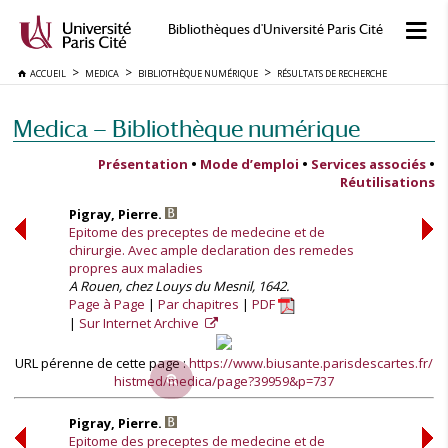
Bibliothèques d'Université Paris Cité
ACCUEIL
MEDICA
BIBLIOTHÈQUE NUMÉRIQUE
RÉSULTATS DE RECHERCHE
Medica — Bibliothèque numérique
Présentation
•
Mode d’emploi
•
Services associés
•
Réutilisations
Pigray, Pierre.
Epitome des preceptes de medecine et de
chirurgie. Avec ample declaration des remedes
propres aux maladies
A Rouen, chez Louys du Mesnil, 1642.
Page à Page
Par chapitres
PDF
Sur Internet Archive
URL pérenne de cette page :
https://www.biusante.parisdescartes.fr/
histmed/medica/page?39959&p=737
Pigray, Pierre.
Epitome des preceptes de medecine et de