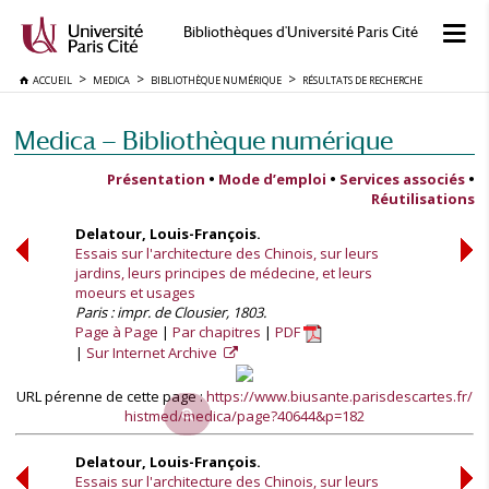
Bibliothèques d'Université Paris Cité
ACCUEIL
MEDICA
BIBLIOTHÈQUE NUMÉRIQUE
RÉSULTATS DE RECHERCHE
Medica — Bibliothèque numérique
Présentation
•
Mode d’emploi
•
Services associés
•
Réutilisations
Delatour, Louis-François.
Essais sur l'architecture des Chinois, sur leurs
jardins, leurs principes de médecine, et leurs
moeurs et usages
Paris : impr. de Clousier, 1803.
Page à Page
Par chapitres
PDF
Sur Internet Archive
URL pérenne de cette page :
https://www.biusante.parisdescartes.fr/
histmed/medica/page?40644&p=182
Delatour, Louis-François.
Essais sur l'architecture des Chinois, sur leurs