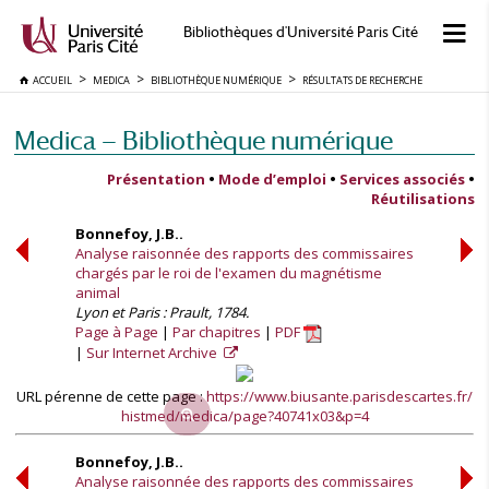
Bibliothèques d'Université Paris Cité
ACCUEIL
MEDICA
BIBLIOTHÈQUE NUMÉRIQUE
RÉSULTATS DE RECHERCHE
Medica — Bibliothèque numérique
Présentation
•
Mode d’emploi
•
Services associés
•
Réutilisations
Bonnefoy, J.B..
Analyse raisonnée des rapports des commissaires
chargés par le roi de l'examen du magnétisme
animal
Lyon et Paris : Prault, 1784.
Page à Page
Par chapitres
PDF
Sur Internet Archive
URL pérenne de cette page :
https://www.biusante.parisdescartes.fr/
histmed/medica/page?40741x03&p=4
Bonnefoy, J.B..
Analyse raisonnée des rapports des commissaires