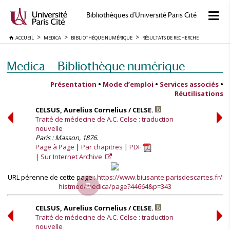
Bibliothèques d'Université Paris Cité
ACCUEIL
MEDICA
BIBLIOTHÈQUE NUMÉRIQUE
RÉSULTATS DE RECHERCHE
Medica — Bibliothèque numérique
Présentation
•
Mode d’emploi
•
Services associés
•
Réutilisations
CELSUS, Aurelius Cornelius / CELSE.
Traité de médecine de A.C. Celse : traduction
nouvelle
Paris : Masson, 1876.
Page à Page
Par chapitres
PDF
Sur Internet Archive
URL pérenne de cette page :
https://www.biusante.parisdescartes.fr/
histmed/medica/page?44664&p=343
CELSUS, Aurelius Cornelius / CELSE.
Traité de médecine de A.C. Celse : traduction
nouvelle