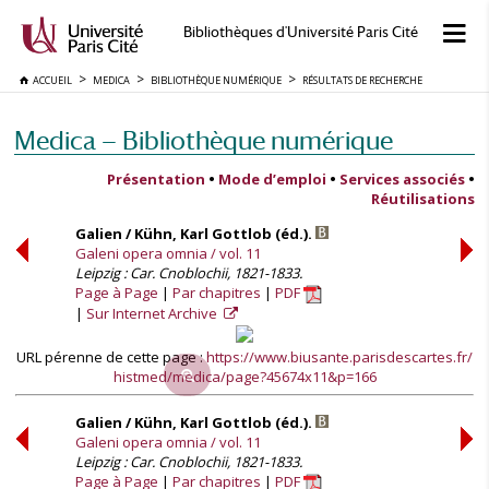
Bibliothèques d'Université Paris Cité
ACCUEIL
MEDICA
BIBLIOTHÈQUE NUMÉRIQUE
RÉSULTATS DE RECHERCHE
Medica — Bibliothèque numérique
Présentation
•
Mode d’emploi
•
Services associés
•
Réutilisations
Galien / Kühn, Karl Gottlob (éd.).
Galeni opera omnia / vol. 11
Leipzig : Car. Cnoblochii, 1821-1833.
Page à Page
Par chapitres
PDF
Sur Internet Archive
URL pérenne de cette page :
https://www.biusante.parisdescartes.fr/
histmed/medica/page?45674x11&p=166
Galien / Kühn, Karl Gottlob (éd.).
Galeni opera omnia / vol. 11
Leipzig : Car. Cnoblochii, 1821-1833.
Page à Page
Par chapitres
PDF