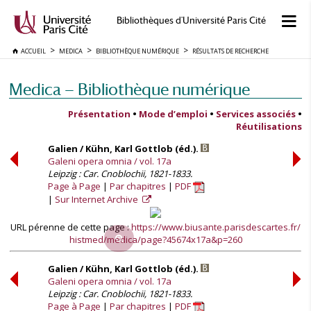
Bibliothèques d'Université Paris Cité
ACCUEIL
MEDICA
BIBLIOTHÈQUE NUMÉRIQUE
RÉSULTATS DE RECHERCHE
Medica — Bibliothèque numérique
Présentation
•
Mode d’emploi
•
Services associés
•
Réutilisations
Galien / Kühn, Karl Gottlob (éd.).
Galeni opera omnia / vol. 17a
Leipzig : Car. Cnoblochii, 1821-1833.
Page à Page
Par chapitres
PDF
Sur Internet Archive
URL pérenne de cette page :
https://www.biusante.parisdescartes.fr/
histmed/medica/page?45674x17a&p=260
Galien / Kühn, Karl Gottlob (éd.).
Galeni opera omnia / vol. 17a
Leipzig : Car. Cnoblochii, 1821-1833.
Page à Page
Par chapitres
PDF