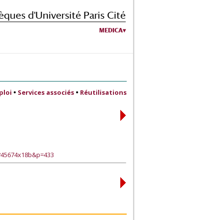
èques d'Université Paris Cité
MEDICA
ploi
•
Services associés
•
Réutilisations
e?45674x18b&p=433