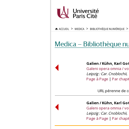
ACCUEIL
MEDICA
BIBLIOTHÈQUE NUMÉRIQUE
Medica — Bibliothèque n
Galien / Kühn, Karl Go
Galeni opera omnia / vol
Leipzig : Car. Cnoblochii,
Page à Page
Par chapi
URL pérenne de c
Galien / Kühn, Karl Go
Galeni opera omnia / vol
Leipzig : Car. Cnoblochii,
Page à Page
Par chapi