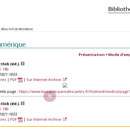
Biblioth
RÉSULTATS DE RECHERCHE
umérique
Présentation
•
Mode d’em
ttlob (éd.).
. 18b
 1821-1833.
tres
PDF
Sur Internet Archive
ette page :
https://www.biusante.parisdescartes.fr/histmed/medica/pag
ttlob (éd.).
. 18b
 1821-1833.
tres
PDF
Sur Internet Archive