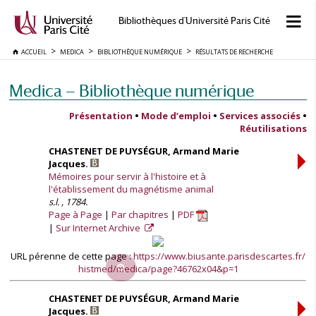
Bibliothèques d'Université Paris Cité
ACCUEIL
MEDICA
BIBLIOTHÈQUE NUMÉRIQUE
RÉSULTATS DE RECHERCHE
Medica — Bibliothèque numérique
Présentation
•
Mode d’emploi
•
Services associés
•
Réutilisations
CHASTENET DE PUYSÉGUR, Armand Marie
Jacques.
Mémoires pour servir à l'histoire et à
l'établissement du magnétisme animal
s.l. , 1784.
Page à Page
Par chapitres
PDF
Sur Internet Archive
URL pérenne de cette page :
https://www.biusante.parisdescartes.fr/
histmed/medica/page?46762x04&p=1
CHASTENET DE PUYSÉGUR, Armand Marie
Jacques.