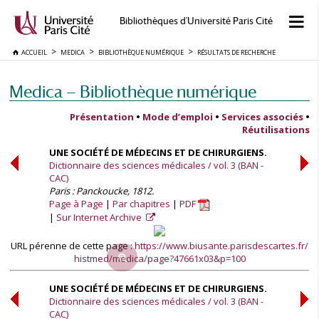
Bibliothèques d'Université Paris Cité
ACCUEIL
MEDICA
BIBLIOTHÈQUE NUMÉRIQUE
RÉSULTATS DE RECHERCHE
Medica — Bibliothèque numérique
Présentation
•
Mode d’emploi
•
Services associés
•
Réutilisations
UNE SOCIÉTÉ DE MÉDECINS ET DE CHIRURGIENS.
Dictionnaire des sciences médicales / vol. 3 (BAN -
CAC)
Paris : Panckoucke, 1812.
Page à Page
Par chapitres
PDF
Sur Internet Archive
URL pérenne de cette page :
https://www.biusante.parisdescartes.fr/
histmed/medica/page?47661x03&p=100
UNE SOCIÉTÉ DE MÉDECINS ET DE CHIRURGIENS.
Dictionnaire des sciences médicales / vol. 3 (BAN -
CAC)