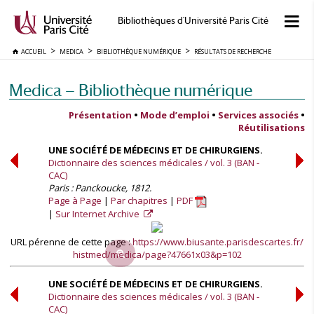
Bibliothèques d'Université Paris Cité
ACCUEIL
MEDICA
BIBLIOTHÈQUE NUMÉRIQUE
RÉSULTATS DE RECHERCHE
Medica — Bibliothèque numérique
Présentation
•
Mode d’emploi
•
Services associés
•
Réutilisations
UNE SOCIÉTÉ DE MÉDECINS ET DE CHIRURGIENS.
Dictionnaire des sciences médicales / vol. 3 (BAN -
CAC)
Paris : Panckoucke, 1812.
Page à Page
Par chapitres
PDF
Sur Internet Archive
URL pérenne de cette page :
https://www.biusante.parisdescartes.fr/
histmed/medica/page?47661x03&p=102
UNE SOCIÉTÉ DE MÉDECINS ET DE CHIRURGIENS.
Dictionnaire des sciences médicales / vol. 3 (BAN -
CAC)