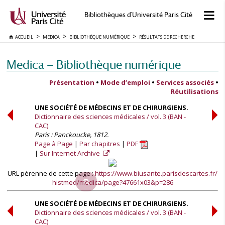
Bibliothèques d'Université Paris Cité
ACCUEIL
MEDICA
BIBLIOTHÈQUE NUMÉRIQUE
RÉSULTATS DE RECHERCHE
Medica — Bibliothèque numérique
Présentation
•
Mode d’emploi
•
Services associés
•
Réutilisations
UNE SOCIÉTÉ DE MÉDECINS ET DE CHIRURGIENS.
Dictionnaire des sciences médicales / vol. 3 (BAN -
CAC)
Paris : Panckoucke, 1812.
Page à Page
Par chapitres
PDF
Sur Internet Archive
URL pérenne de cette page :
https://www.biusante.parisdescartes.fr/
histmed/medica/page?47661x03&p=286
UNE SOCIÉTÉ DE MÉDECINS ET DE CHIRURGIENS.
Dictionnaire des sciences médicales / vol. 3 (BAN -
CAC)