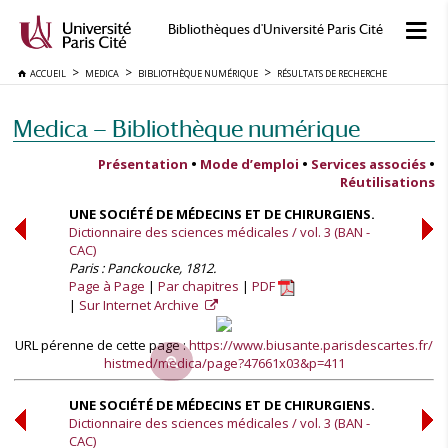
Bibliothèques d'Université Paris Cité
ACCUEIL
MEDICA
BIBLIOTHÈQUE NUMÉRIQUE
RÉSULTATS DE RECHERCHE
Medica — Bibliothèque numérique
Présentation
•
Mode d’emploi
•
Services associés
•
Réutilisations
UNE SOCIÉTÉ DE MÉDECINS ET DE CHIRURGIENS.
Dictionnaire des sciences médicales / vol. 3 (BAN -
CAC)
Paris : Panckoucke, 1812.
Page à Page
Par chapitres
PDF
Sur Internet Archive
URL pérenne de cette page :
https://www.biusante.parisdescartes.fr/
histmed/medica/page?47661x03&p=411
UNE SOCIÉTÉ DE MÉDECINS ET DE CHIRURGIENS.
Dictionnaire des sciences médicales / vol. 3 (BAN -
CAC)