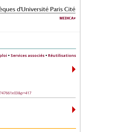
èques d'Université Paris Cité
MEDICA
ploi
•
Services associés
•
Réutilisations
e?47661x03&p=417