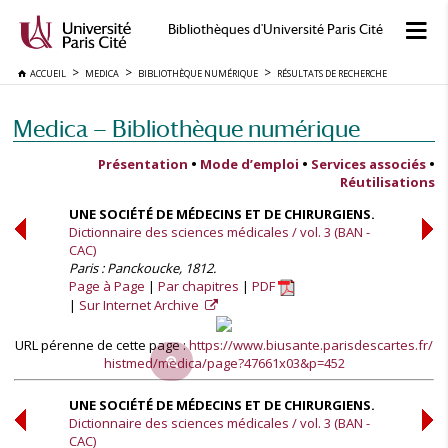
Bibliothèques d'Université Paris Cité
ACCUEIL
MEDICA
BIBLIOTHÈQUE NUMÉRIQUE
RÉSULTATS DE RECHERCHE
Medica — Bibliothèque numérique
Présentation
•
Mode d’emploi
•
Services associés
•
Réutilisations
UNE SOCIÉTÉ DE MÉDECINS ET DE CHIRURGIENS.
Dictionnaire des sciences médicales / vol. 3 (BAN -
CAC)
Paris : Panckoucke, 1812.
Page à Page
Par chapitres
PDF
Sur Internet Archive
URL pérenne de cette page :
https://www.biusante.parisdescartes.fr/
histmed/medica/page?47661x03&p=452
UNE SOCIÉTÉ DE MÉDECINS ET DE CHIRURGIENS.
Dictionnaire des sciences médicales / vol. 3 (BAN -
CAC)