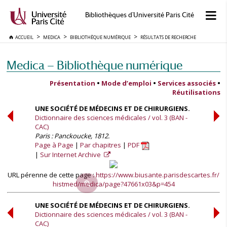
Bibliothèques d'Université Paris Cité
ACCUEIL
MEDICA
BIBLIOTHÈQUE NUMÉRIQUE
RÉSULTATS DE RECHERCHE
Medica — Bibliothèque numérique
Présentation
•
Mode d’emploi
•
Services associés
•
Réutilisations
UNE SOCIÉTÉ DE MÉDECINS ET DE CHIRURGIENS.
Dictionnaire des sciences médicales / vol. 3 (BAN -
CAC)
Paris : Panckoucke, 1812.
Page à Page
Par chapitres
PDF
Sur Internet Archive
URL pérenne de cette page :
https://www.biusante.parisdescartes.fr/
histmed/medica/page?47661x03&p=454
UNE SOCIÉTÉ DE MÉDECINS ET DE CHIRURGIENS.
Dictionnaire des sciences médicales / vol. 3 (BAN -
CAC)