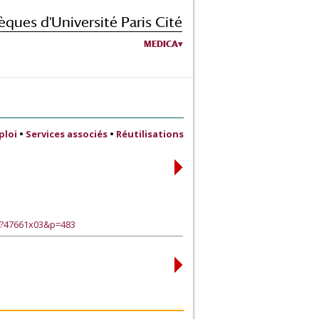
èques d'Université Paris Cité
MEDICA
ploi
•
Services associés
•
Réutilisations
e?47661x03&p=483