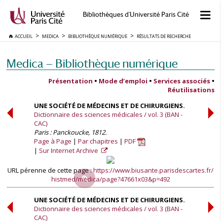
Bibliothèques d'Université Paris Cité
ACCUEIL
MEDICA
BIBLIOTHÈQUE NUMÉRIQUE
RÉSULTATS DE RECHERCHE
Medica — Bibliothèque numérique
Présentation
•
Mode d’emploi
•
Services associés
•
Réutilisations
UNE SOCIÉTÉ DE MÉDECINS ET DE CHIRURGIENS.
Dictionnaire des sciences médicales / vol. 3 (BAN -
CAC)
Paris : Panckoucke, 1812.
Page à Page
Par chapitres
PDF
Sur Internet Archive
URL pérenne de cette page :
https://www.biusante.parisdescartes.fr/
histmed/medica/page?47661x03&p=492
UNE SOCIÉTÉ DE MÉDECINS ET DE CHIRURGIENS.
Dictionnaire des sciences médicales / vol. 3 (BAN -
CAC)