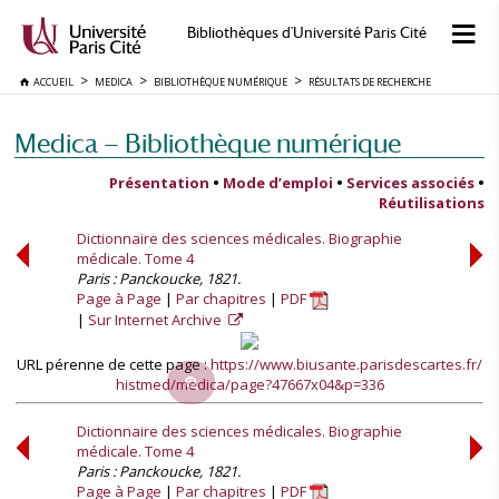
Bibliothèques d'Université Paris Cité
ACCUEIL
MEDICA
BIBLIOTHÈQUE NUMÉRIQUE
RÉSULTATS DE RECHERCHE
Medica — Bibliothèque numérique
Présentation
•
Mode d’emploi
•
Services associés
•
Réutilisations
Dictionnaire des sciences médicales. Biographie
médicale. Tome 4
Paris : Panckoucke, 1821.
Page à Page
Par chapitres
PDF
Sur Internet Archive
URL pérenne de cette page :
https://www.biusante.parisdescartes.fr/
histmed/medica/page?47667x04&p=336
Dictionnaire des sciences médicales. Biographie
médicale. Tome 4
Paris : Panckoucke, 1821.
Page à Page
Par chapitres
PDF