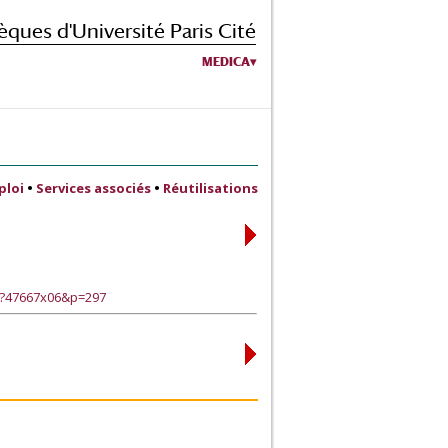
èques d'Université Paris Cité
MEDICA
ploi
•
Services associés
•
Réutilisations
e?47667x06&p=297